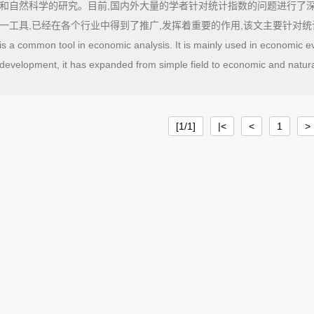
和自然科学的研究。目前,国内外大量的学者针对统计指数的问题进行了深
一工具,已经在各个行业中得到了推广,发挥着重要的作用,该文主要针对统计指数工具
is a common tool in economic analysis. It is mainly used in economic e
development, it has expanded from simple field to economic and natura
number of scholars at home and abroad have carried out in-depth resea
have achieved certain results. As for the tool of statistical index, it h
an important role. This paper mainly analyzes the application of statistic
[1/1]
|<
<
1
>