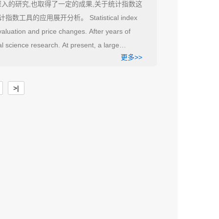
入的研究,也取得了一定的成果,关于统计指数这
的应用展开分析。 Statistical index
valuation and price changes. After years of
l science research. At present, a large
更多>>
rch on the problem of statistical index, and
as been promoted in various industries and plays
al index tool.
>|